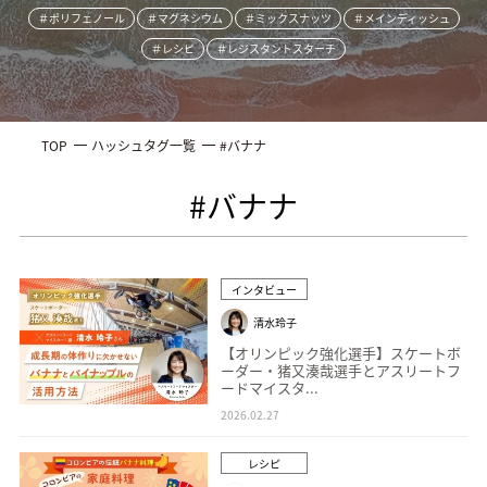
＃ポリフェノール
＃マグネシウム
＃ミックスナッツ
＃メインディッシュ
＃レシピ
＃レジスタントスターチ
TOP
ハッシュタグ一覧
#バナナ
#バナナ
インタビュー
清水玲子
【オリンピック強化選手】スケートボ
ーダー・猪又湊哉選手とアスリートフ
ードマイスタ...
2026.02.27
レシピ