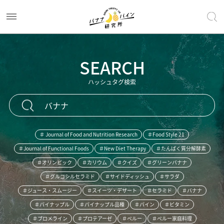
SEARCH
ハッシュタグ検索
＃ Journal of Food and Nutrition Research
＃Food Style 21
＃Journal of Functional Foods
＃New Diet Therapy
＃たんぱく質分解酵素
＃オリンピック
＃カリウム
＃クイズ
＃グリーンバナナ
＃グルコシルセラミド
＃サイドディッシュ
＃サラダ
＃ジュース・スムージー
＃スイーツ・デザート
＃セラミド
＃バナナ
＃パイナップル
＃パイナップル品種
＃パイン
＃ビタミン
＃ブロメライン
＃プロテアーゼ
＃ペルー
＃ペルー家庭料理