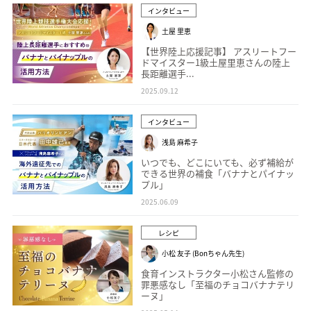
インタビュー
土屋 里恵
【世界陸上応援記事】 アスリートフー
ドマイスター1級土屋里恵さんの陸上
長距離選手...
2025.09.12
インタビュー
浅島 麻希子
いつでも、どこにいても、必ず補給が
できる世界の補食「バナナとパイナッ
プル」
2025.06.09
レシピ
小松 友子 (Bonちゃん先生)
食育インストラクター小松さん監修の
罪悪感なし「至福のチョコバナナテリ
ーヌ」