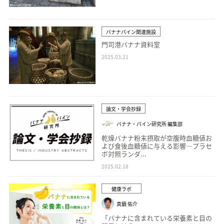
バナナパイン関連施設
門司港バナナ資料室
2025.03.21
論文・学会抄録
バナナ・パイン研究所 編集部
乾燥バナナ粉末摂取が空腹時血糖値お
よび食後血糖値に与える影響―プラセ
ボ対照ランダ...
2025.02.18
健康ラボ
真鍋 佑介
「バナナに含まれている栄養素と目の