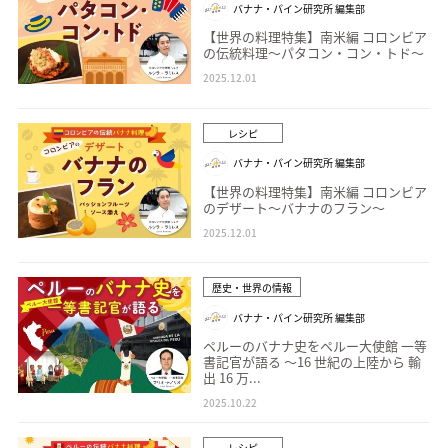
バナナ・パイン研究所 編集部
【世界の料理特集】南米編 コロンビア
の伝統料理～パタコン・コン・トド～
2025.12.01
レシピ
バナナ・パイン研究所 編集部
【世界の料理特集】南米編 コロンビア
のデザート～バナナのフラン～
2025.12.01
歴史・世界の情報
バナナ・パイン研究所 編集部
ペルーのバナナ史をペルー大使館 一等
書記官が語る 〜16 世紀の上陸から 輸
出 16 万...
2025.10.22
レシピ