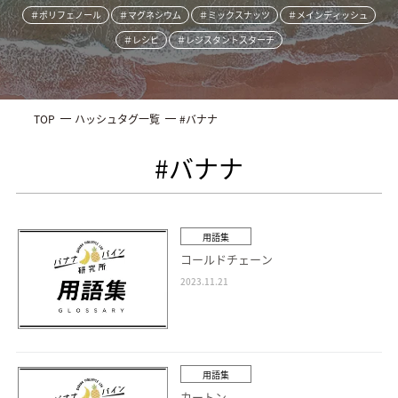
＃ポリフェノール
＃マグネシウム
＃ミックスナッツ
＃メインディッシュ
＃レシピ
＃レジスタントスターチ
TOP
ハッシュタグ一覧
#バナナ
#バナナ
用語集
コールドチェーン
2023.11.21
用語集
カートン