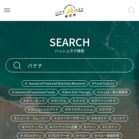
SEARCH
ハッシュタグ検索
＃ Journal of Food and Nutrition Research
＃Food Style 21
＃Journal of Functional Foods
＃New Diet Therapy
＃たんぱく質分解酵素
＃オリンピック
＃カリウム
＃クイズ
＃グリーンバナナ
＃グルコシルセラミド
＃サイドディッシュ
＃サラダ
＃ジュース・スムージー
＃スイーツ・デザート
＃セラミド
＃バナナ
＃パイナップル
＃パイナップル品種
＃パイン
＃ビタミン
＃ブロメライン
＃プロテアーゼ
＃ペルー
＃ペルー家庭料理