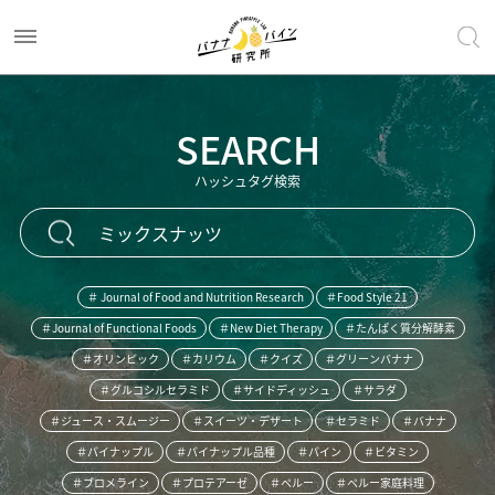
SEARCH
ハッシュタグ検索
＃ Journal of Food and Nutrition Research
＃Food Style 21
＃Journal of Functional Foods
＃New Diet Therapy
＃たんぱく質分解酵素
＃オリンピック
＃カリウム
＃クイズ
＃グリーンバナナ
＃グルコシルセラミド
＃サイドディッシュ
＃サラダ
＃ジュース・スムージー
＃スイーツ・デザート
＃セラミド
＃バナナ
＃パイナップル
＃パイナップル品種
＃パイン
＃ビタミン
＃ブロメライン
＃プロテアーゼ
＃ペルー
＃ペルー家庭料理