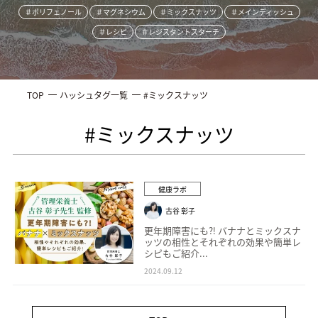
＃ポリフェノール
＃マグネシウム
＃ミックスナッツ
＃メインディッシュ
＃レシピ
＃レジスタントスターチ
TOP
ハッシュタグ一覧
#ミックスナッツ
#ミックスナッツ
健康ラボ
古谷 彰子
更年期障害にも⁈ バナナとミックスナ
ッツの相性とそれぞれの効果や簡単レ
シピもご紹介...
2024.09.12