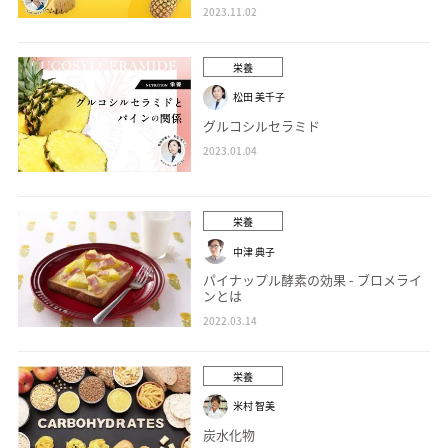
2023.11.02
栄養
松⽥ 美千⼦
グルコシルセラミド
2023.01.04
栄養
中津 典子
パイナップル酵素の効果 - ブロメライ
ンとは
2022.03.14
栄養
米村 智美
炭水化物