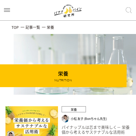
TOP
記事一覧
栄養
栄養
NUTRITION
栄養
小松 友子 (Bonちゃん先生)
パイナップルは芯まで美味しく－ 栄養
価から考えるサステナブルな活用術