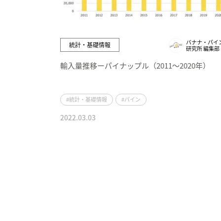
バナナ・パイ
統計・基礎情報
研究所 編集部
輸入量推移ーパイナップル（2011〜2020年）
#統計・基礎情報
#パイン
2022.03.03