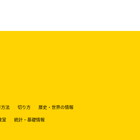
存方法
切り方
歴史・世界の情報
教室
統計・基礎情報