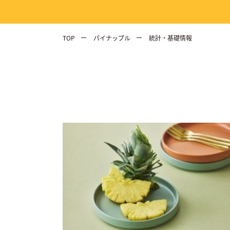
TOP
パイナップル
統計・基礎情報