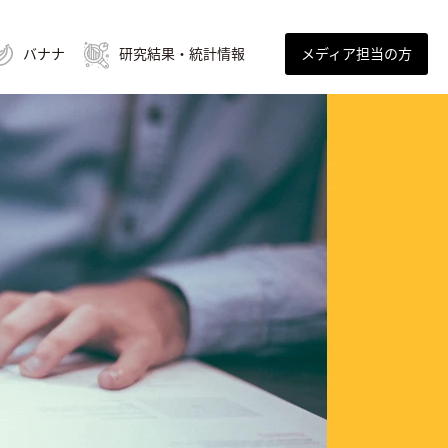
バナナ
研究結果・統計情報
メディア担当の方