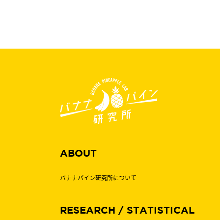
ABOUT
バナナパイン研究所について
RESEARCH / STATISTICAL