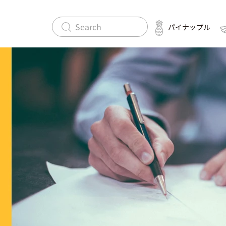
パイナップル