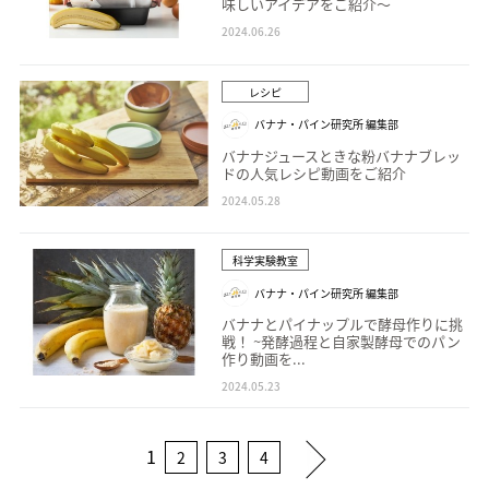
味しいアイデアをご紹介～
2024.06.26
レシピ
バナナ・パイン研究所 編集部
バナナジュースときな粉バナナブレッ
ドの人気レシピ動画をご紹介
2024.05.28
科学実験教室
バナナ・パイン研究所 編集部
バナナとパイナップルで酵母作りに挑
戦！ ~発酵過程と自家製酵母でのパン
作り動画を...
2024.05.23
1
2
3
4