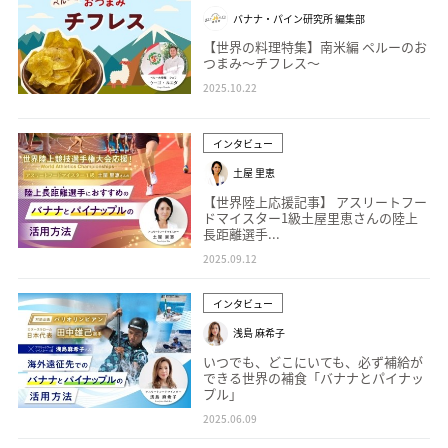
バナナ・パイン研究所 編集部
【世界の料理特集】南米編 ペルーのお
つまみ～チフレス～
2025.10.22
インタビュー
土屋 里恵
【世界陸上応援記事】 アスリートフー
ドマイスター1級土屋里恵さんの陸上
長距離選手...
2025.09.12
インタビュー
浅島 麻希子
いつでも、どこにいても、必ず補給が
できる世界の補食「バナナとパイナッ
プル」
2025.06.09