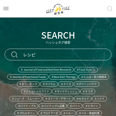
SEARCH
ハッシュタグ検索
＃ Journal of Food and Nutrition Research
＃Food Style 21
＃Journal of Functional Foods
＃New Diet Therapy
＃たんぱく質分解酵素
＃オリンピック
＃カリウム
＃クイズ
＃グリーンバナナ
＃グルコシルセラミド
＃サイドディッシュ
＃サラダ
＃ジュース・スムージー
＃スイーツ・デザート
＃セラミド
＃バナナ
＃パイナップル
＃パイナップル品種
＃パイン
＃ビタミン
＃ブロメライン
＃プロテアーゼ
＃ペルー
＃ペルー家庭料理