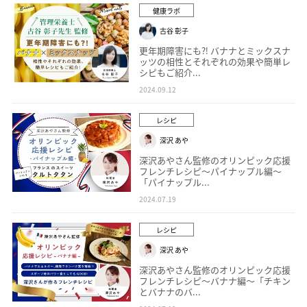
健康ラボ
古谷 彰子
更年期障害にも⁈ バナナとミックスナ
ッツの相性とそれぞれの効果や簡単レ
シピもご紹介...
2024.09.12
レシピ
深沢 あや
深沢あやさん監修のオリンピック応援
フレンチレシピ〜パイナップル編〜
「パイナップル...
2024.07.19
レシピ
深沢 あや
深沢あやさん監修のオリンピック応援
フレンチレシピ〜バナナ編〜「チキン
とバナナのバ...