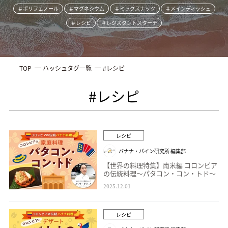
＃ポリフェノール
＃マグネシウム
＃ミックスナッツ
＃メインディッシュ
＃レシピ
＃レジスタントスターチ
TOP
ハッシュタグ一覧
#レシピ
#レシピ
レシピ
バナナ・パイン研究所 編集部
【世界の料理特集】南米編 コロンビア
の伝統料理～パタコン・コン・トド～
2025.12.01
レシピ