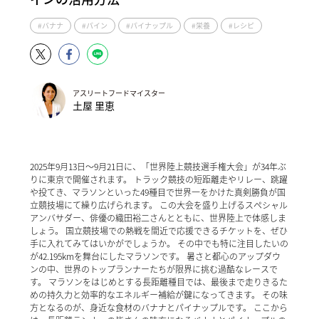
#バナナ
#パイン
#パイナップル
#栄養
#レシピ
アスリートフードマイスター
土屋 里恵
2025年9月13日～9月21日に、「世界陸上競技選手権大会」が34年ぶ
りに東京で開催されます。 トラック競技の短距離走やリレー、跳躍
や投てき、マラソンといった49種目で世界一をかけた真剣勝負が国
立競技場にて繰り広げられます。 この大会を盛り上げるスペシャル
アンバサダー、俳優の織田裕二さんとともに、世界陸上で体感しま
しょう。 国立競技場での熱戦を間近で応援できるチケットを、ぜひ
手に入れてみてはいかがでしょうか。 その中でも特に注目したいの
が42.195kmを舞台にしたマラソンです。 暑さと都心のアップダウ
ンの中、世界のトップランナーたちが限界に挑む過酷なレースで
す。 マラソンをはじめとする長距離種目では、最後まで走りきるた
めの持久力と効率的なエネルギー補給が鍵になってきます。 その味
方となるのが、身近な食材のバナナとパイナップルです。 ここから