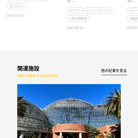
介...
っ...
#ビタミン
#バナナ
#ミックスナッツ
#バ
2024.12.19
#更年期障害
#健
2024.09.12
2024.0
関連施設
他の記事を見る
RELATED FACILITIES