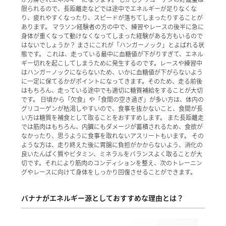
限られるので、長距離走などでは途中でエネルギーが足りなくな
り、疲れやすくなったり、スピードが落ちてしまったりすることが
あります。 マラソン経験者の方の中で、練習やレースの後半に急に
身体が重くなって動けなくなってしまった経験がある方もいるので
はないでしょうか？ まさにこれが「ハンガーノック」とよばれる状
態です。 これは、走っている最中に血糖値が下がりすぎて、エネル
ギー切れを起こしてしまうために発生するのです。レースや練習中
はハンガーノックにならないため、いかに血糖値が下がらないよう
に一定に保てるかがポイントになってきます。そのため、走る前後
はもちろん、走っている途中でも適切に糖質補給をすることが大切
です。 日頃から「欠食」や「食間の空き過ぎ」が多い方は、体内の
グリコーゲンが枯渇しやすいので、食事を抜かないこと、食間が長
い方は糖質を補食として取ることをおすすめします。 また長距離走
では筋肉はもちろん、内臓にもダメージが蓄積されるため、食欲が
なかったり、思うように食事を取れないアスリートもいます。 その
ような方は、走り終えた後に胃腸に負担がかからないよう、消化の
良いたんぱく質やビタミン、ミネラルをバランスよく取ることが大
切です。それにより筋肉のコンディションを整え、次のトレーニン
グやレースに向けて身体をしっかり回復させることができます。
バナナがエネルギー源としておすすめな理由とは？