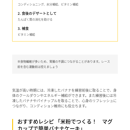
コンディショニング、水分補給、ビタミン補給
2. 食後のデザートとして
たんぱく質の消化を助ける
3. 補食
ビタミン補給
※食物繊維が多いため、胃腸の不調につながることがあります。レース
前を含む運動前は控えましょう
気温が高い時期には、冷凍したバナナを練習前後に取ることで、身
体のクールダウンやエネルギー補給ができます。また練習後には冷
凍したバナナやパイナップルを取ることで、心身のリフレッシュに
つながり、コンディション維持にも役立ちます。
おすすめレシピ 「米粉でつくる！ マグ
カップで簡単バナナケーキ」