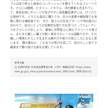
プルは走り終えた身体のコンディションを整えてくれるフルーツで
す。さらには糖質、ビタミン、ミネラル、消化酵素も含まれてい
て、身体全体にダメージが及びやすい長距離走選手には、ぴったり
な食材です。 どちらも身近に購入でき、日々の食事や練習場でも気
軽に取れる補給食です。 ぜひ、皆さんの生活パターンや消化能力に
合わせて、自分にとっての効果的な取り方を見つけ、パフォーマン
スをさらに上げましょう。 最後に世界陸上に挑むアスリートの皆さ
ん、まだまだ厳しい暑さが続く東京でのレースは過酷ですが、その
厳しい環境だからこそ生まれる集中力や粘りが見どころになると思
います。 積み重ねた、これまでの努力を信じて、自分らしい走りで
最後まで駆け抜ける姿を応援しています。
参考文献
[1] 文部科学省.“日本食品標準成分表（八訂）増補2023年”,https://www.
mext.go.jp/a_menu/syokuhinseibun/mext_00001.html, (参照 2025-9-2).