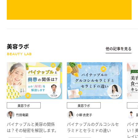
美容ラボ
他の記事を見る
BEAUTY LAB
美容ラボ
美容ラボ
竹田竜嗣
小柳 衣吏子
パイナップルと美容の関係
パイナップルのグルコシルセ
パイ
は？その秘密を解説します。
ラミドとセラミドの違い
い！
レイ