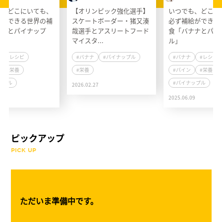
も、どこにいても、
【オリンピック強化選手】
いつでも、どこに
給ができる世界の補
スケートボーダー・猪又湊
必ず補給ができる
ナナとパイナップ
哉選手とアスリートフード
食「バナナとパイ
マイスタ...
ル」
#レシピ
#バナナ
#パイナップル
#バナナ
#レシピ
#栄養
#栄養
#パイン
#栄養
ップル
#パイナップル
2026.02.27
9
2025.06.09
ピックアップ
PICK UP
ただいま準備中です。