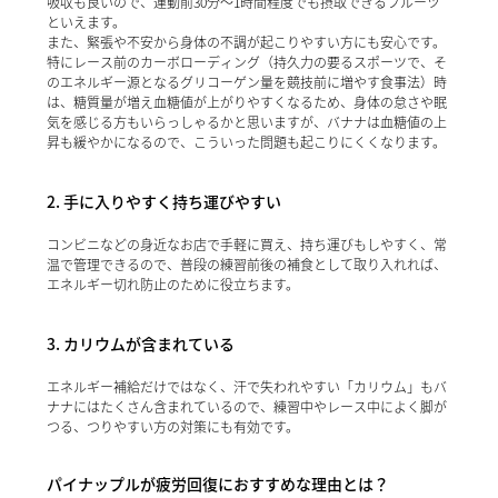
吸収も良いので、運動前30分～1時間程度でも摂取できるフルーツ
といえます。
また、緊張や不安から身体の不調が起こりやすい方にも安心です。
特にレース前のカーボローディング（持久力の要るスポーツで、そ
のエネルギー源となるグリコーゲン量を競技前に増やす食事法）時
は、糖質量が増え血糖値が上がりやすくなるため、身体の怠さや眠
気を感じる方もいらっしゃるかと思いますが、バナナは血糖値の上
昇も緩やかになるので、こういった問題も起こりにくくなります。
2. 手に入りやすく持ち運びやすい
コンビニなどの身近なお店で手軽に買え、持ち運びもしやすく、常
温で管理できるので、普段の練習前後の補食として取り入れれば、
エネルギー切れ防止のために役立ちます。
3. カリウムが含まれている
エネルギー補給だけではなく、汗で失われやすい「カリウム」もバ
ナナにはたくさん含まれているので、練習中やレース中によく脚が
つる、つりやすい方の対策にも有効です。
パイナップルが疲労回復におすすめな理由とは？