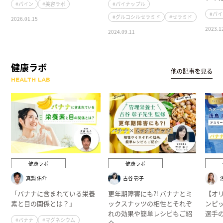
#パイン
#美容ラボ
#パイナップル
#パ
#グルコシルセラミド
#セラミド
2026.01.15
2023.1
2024.09.11
健康ラボ
他の記事を見る
HEALTH LAB
健康ラボ
健康ラボ
真鍋 佑介
古谷 彰子
「バナナに含まれている栄養
更年期障害にも⁈ バナナとミ
【オ
素と目の関係とは？」
ックスナッツの相性とそれぞ
ンピ
れの効果や簡単レシピもご紹
選手
#バナナ
#マグネシウム