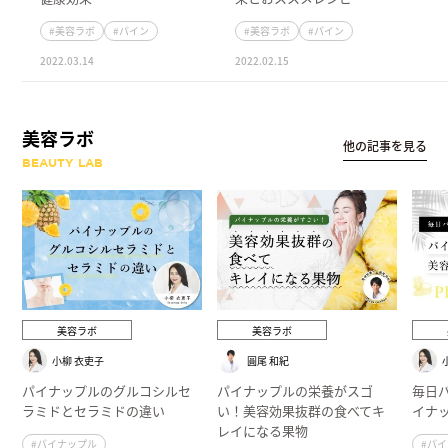
#美容ラボ
#パイン
#美容ラボ
#パイン
2022.03.14
2022.02.15
美容ラボ
他の記事を見る
BEAUTY LAB
美容ラボ
美容ラボ
小柳 衣吏子
圓尾 和紀
パイナップルのグルコシルセ
パイナップルの栄養がスゴ
毎日
ラミドとセラミドの違い
い！美容効果抜群の食べてキ
イナ
レイになる果物
#パイナップル
#パ