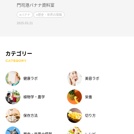
門司港バナナ資料室
#バナナ
#歴史・世界の情報
2025.03.21
カテゴリー
CATEGORY
健康ラボ
美容ラボ
植物学・農学
栄養
保存方法
切り方
歴史・世界の情報
レシピ