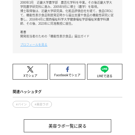
2000年3月 近畿大学農学部 農芸化学科を卒業。その後近畿大学大
学院農学研究科に進み、2005年9月に博士（農学）を取得。
博士取得後は、近畿大学研究員、化粧品評価会社を経て、食品CROに
て、機能性表示食品制度発足時から届出支援や食品の機能性研究に従
事し、2016年4月に関西福祉科学大学健康福祉学部福祉栄養学科講
師、その後、2023年に同准教授に就任。
著書
開発担当者のための「機能性表示食品」届出ガイド
プロフィールを見る
Facebookでシェア
Xでシェア
LINEで送る
関連ハッシュタグ
#パイン
#美容ラボ
美容ラボ一覧に戻る