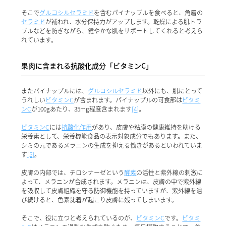
そこで
グルコシルセラミド
を含むパイナップルを食べると、角層の
セラミド
が補われ、水分保持力がアップします。乾燥による肌トラ
ブルなどを防ぎながら、健やかな肌をサポートしてくれると考えら
れています。
果肉に含まれる抗酸化成分「ビタミンC」
またパイナップルには、
グルコシルセラミド
以外にも、肌にとって
うれしい
ビタミンC
が含まれます。パイナップルの可食部は
ビタミ
ンC
が100gあたり、35mg程度含まれます
[4]
。
ビタミンC
には
抗酸化作用
があり、皮膚や粘膜の健康維持を助ける
栄養素として、栄養機能食品の表示対象成分でもあります。また、
シミの元であるメラニンの生成を抑える働きがあるといわれていま
す
[5]
。
皮膚の内部では、チロシナーゼという
酵素
の活性と紫外線の刺激に
よって、メラニンが合成されます。メラニンは、皮膚の中で紫外線
を吸収して皮膚組織を守る防御機能を持っていますが、紫外線を浴
び続けると、色素沈着が起こり皮膚に残ってしまいます。
そこで、役に立つと考えられているのが、
ビタミンC
です。
ビタミ