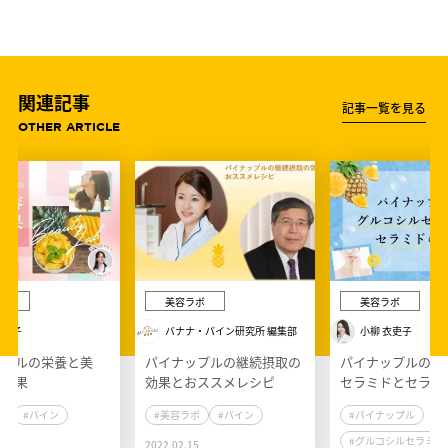
関連記事
記事一覧を見る
OTHER ARTICLE
ボ
美容ラボ
美容ラボ
亜希子
バナナ・パイン研究所 編集部
小柳 衣吏子
ップルの栄養と美
パイナップルの継続摂取の
パイナップルのグ
康効果
効果とおススメレシピ
セラミドとセラミ
ボ
#パイン
#美容ラボ
#パイン
#パイナップル
#グルコシルセラミド
4
2022.02.15