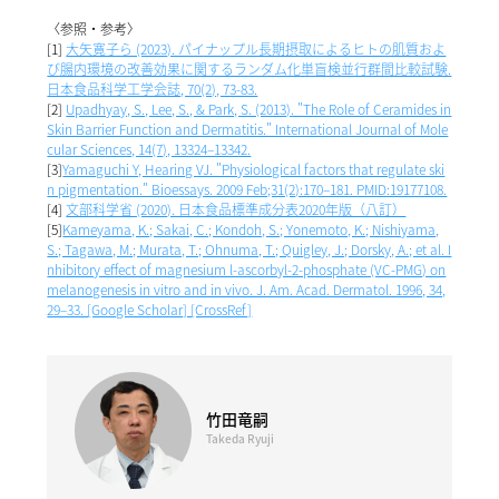
〈参照・参考〉
[1]
大矢寛子ら (2023). パイナップル長期摂取によるヒトの肌質およ
び腸内環境の改善効果に関するランダム化単盲検並行群間比較試験.
日本食品科学工学会誌, 70(2), 73-83.
[2]
Upadhyay, S., Lee, S., & Park, S. (2013). "The Role of Ceramides in
Skin Barrier Function and Dermatitis." International Journal of Mole
cular Sciences, 14(7), 13324–13342.
[3]
Yamaguchi Y, Hearing VJ. "Physiological factors that regulate ski
n pigmentation." Bioessays. 2009 Feb;31(2):170–181. PMID:19177108.
[4]
文部科学省 (2020). 日本食品標準成分表2020年版（八訂）
[5]
Kameyama, K.; Sakai, C.; Kondoh, S.; Yonemoto, K.; Nishiyama,
S.; Tagawa, M.; Murata, T.; Ohnuma, T.; Quigley, J.; Dorsky, A.; et al. I
nhibitory effect of magnesium l-ascorbyl-2-phosphate (VC-PMG) on
melanogenesis in vitro and in vivo. J. Am. Acad. Dermatol. 1996, 34,
29–33. [Google Scholar] [CrossRef]
竹田竜嗣
Takeda Ryuji