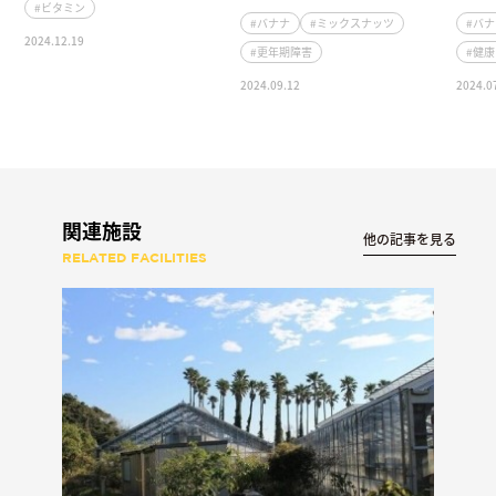
#ビタミン
#バナナ
#ミックスナッツ
#バ
2024.12.19
#更年期障害
#健
2024.09.12
2024.0
関連施設
他の記事を見る
RELATED FACILITIES