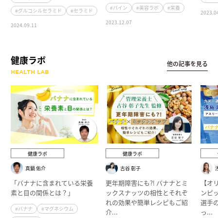
#パイン
#美容ラボ
#栄養
#グルコシルセラミド
#セラミド
2023.0
2023.12.07
2024.09.11
健康ラボ
他の記事を見る
HEALTH LAB
健康ラボ
健康ラボ
真鍋 佑介
古谷 彰子
「バナナに含まれている栄養
更年期障害にも⁈ バナナとミ
【オ
素と目の関係とは？」
ックスナッツの相性とそれぞ
ンピ
れの効果や簡単レシピもご紹
選手
#バナナ
#マグネシウム
介...
っ...