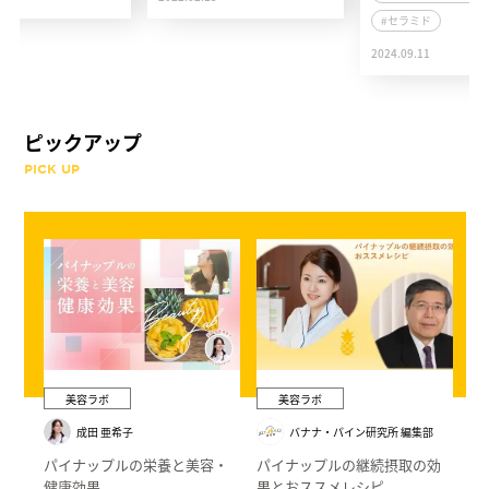
#セラミド
2024.09.11
ピックアップ
PICK UP
美容ラボ
美容ラボ
成田 亜希子
バナナ・パイン研究所 編集部
パイナップルの栄養と美容・
パイナップルの継続摂取の効
健康効果
果とおススメレシピ