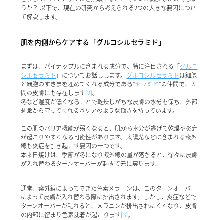
うか？ 以下で、現在の研究から考えられる2つの大きな要因につい
て解説します。
肌を内側からケアする「グルコシルセラミド」
まずは、パイナップルに含まれる成分で、特に注目される「
グルコ
シルセラミド
」についてお話しします。
グルコシルセラミド
は細胞
と細胞のすきまを埋めてくれる成分である“
セラミド
”の仲間で、人
間の皮膚にも存在します
[2]
。
冬など湿度が低くなることで乾燥しがちな皮膚の水分を保ち、外部
刺激から守ってくれるバリアのような働きを持っています。
この肌のバリア機能が弱くなると、肌から水分が逃げて乾燥や炎症
が起こりやすくなる可能性があります。太陽光などに含まれる紫外
線も炎症を引き起こす要因の一つです。
本来日焼けは、季節が冬になり紫外線の量が落ちると、徐々に皮膚
が入れ替わるターンオーバーが起きて元に戻ります。
通常、紫外線によってできた色素メラニンは、このターンオーバー
によって皮膚が入れ替わる際に排出されます。しかし、炎症などで
ターンオーバーが乱れると、メラニンが排出されにくくなり、皮膚
の内部に留まり色素沈着が起こります
[3]
。