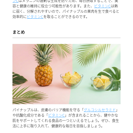
ンC
はメラニンの過剰な生成を防ぐため、毎日摂取することで、美
容と健康の維持に役立つ可能性があります。また、
ビタミンC
は熱
に弱く、分解されやすいので、パイナップルの果肉を生で食べると
効率的に
ビタミンC
を取ることができるのです。
まとめ
パイナップルは、皮膚のバリア機能を守る「
グルコシルセラミド
」
や抗酸化成分である「
ビタミンC
」が含まれることから、健やかな
肌をサポートしてくれる食品の一つといえるでしょう。ぜひ、食生
活に上手に取り入れて、健康的な毎日を目指しましょう。