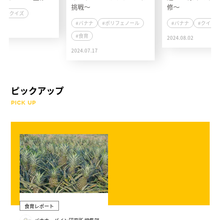
挑戦〜
修〜
#クイズ
#バナナ
#ポリフェノール
#バナナ
#クイズ
0
#食育
2024.08.02
2024.07.17
ピックアップ
PICK UP
食育レポート