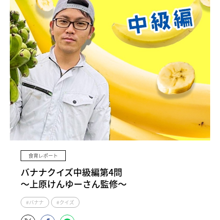
食育レポート
バナナクイズ中級編第4問
〜上原けんゆーさん監修〜
#バナナ
#クイズ