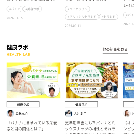
レイ
#パイン
#美容ラボ
#パイナップル
#パ
#グルコシルセラミド
#セラミド
2026.01.15
2023.1
2024.09.11
健康ラボ
他の記事を見る
HEALTH LAB
健康ラボ
健康ラボ
真鍋 佑介
古谷 彰子
「バナナに含まれている栄養
更年期障害にも⁈ バナナとミ
【オ
素と目の関係とは？」
ックスナッツの相性とそれぞ
ンピ