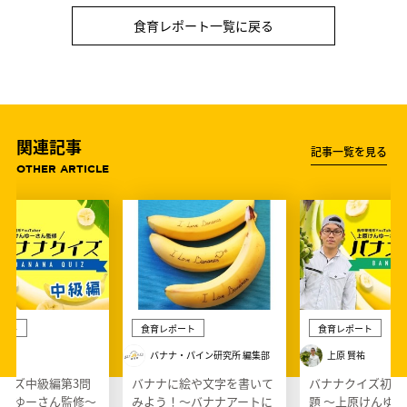
食育レポート一覧に戻る
関連記事
記事一覧を見る
OTHER ARTICLE
ート
食育レポート
食育レポート
賢祐
バナナ・パイン研究所 編集部
上原 賢祐
イズ中級編第3問
バナナに絵や文字を書いて
バナナクイズ初級
けんゆーさん監修〜
みよう！〜バナナアートに
題 〜上原けんゆ