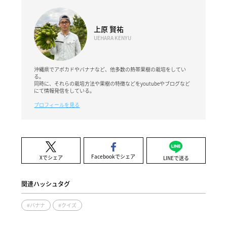
上原 賢祐
UEHARA KENYU
沖縄県でアボカドやバナナなど、他多数の熱帯果樹の栽培をしてい
る。
同時に、それらの栽培方法や果樹の特徴などをyoutubeやブログなど
にて情報発信をしている。
プロフィールを見る
Facebookでシェア
Xでシェア
LINEで送る
関連ハッシュタグ
#バナナ
#クイズ