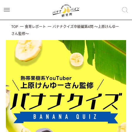
TOP
食育レポート
バナナクイズ中級編第4問 〜上原けんゆー
さん監修〜