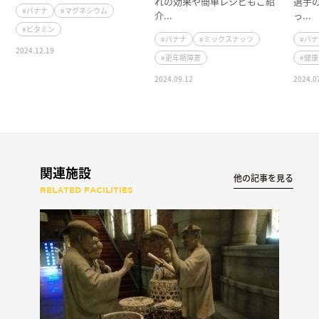
れの効果や簡単レシピもご紹
選手
#バナナ
#マグネシウム
介...
っ...
#ビタミン
#バナナ
#ミックスナッツ
#バ
2024.12.19
#更年期障害
#健
2024.09.12
2024.0
関連施設
他の記事を見る
RELATED FACILITIES