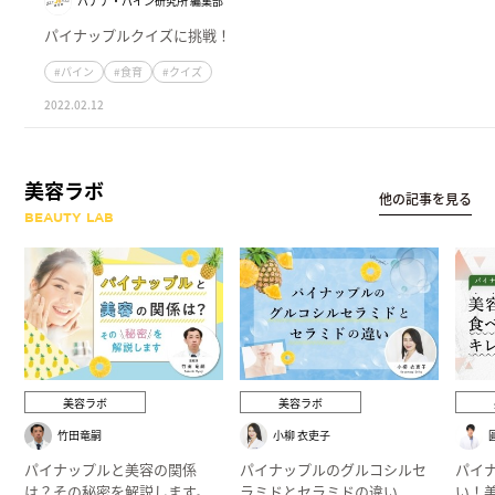
バナナ・パイン研究所 編集部
パイナップルクイズに挑戦！
#パイン
#食育
#クイズ
2022.02.12
美容ラボ
他の記事を見る
BEAUTY LAB
美容ラボ
美容ラボ
竹田竜嗣
小柳 衣吏子
パイナップルと美容の関係
パイナップルのグルコシルセ
パイ
は？その秘密を解説します。
ラミドとセラミドの違い
い！