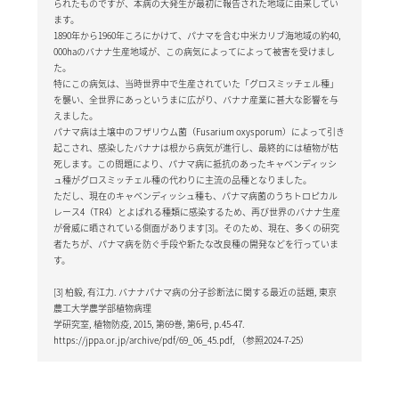
られたものですが、本病の大発生が最初に報告された地域に由来してい
ます。
1890年から1960年ころにかけて、パナマを含む中米カリブ海地域の約40,
000haのバナナ生産地域が、この病気によってによって被害を受けまし
た。
特にこの病気は、当時世界中で生産されていた「グロスミッチェル種」
を襲い、全世界にあっというまに広がり、バナナ産業に甚大な影響を与
えました。
パナマ病は土壌中のフザリウム菌（Fusarium oxysporum）によって引き
起こされ、感染したバナナは根から病気が進行し、最終的には植物が枯
死します。この問題により、パナマ病に抵抗のあったキャベンディッシ
ュ種がグロスミッチェル種の代わりに主流の品種となりました。
ただし、現在のキャベンディッシュ種も、パナマ病菌のうちトロピカル
レース4（TR4）とよばれる種類に感染するため、再び世界のバナナ生産
が脅威に晒されている側面があります[3]。そのため、現在、多くの研究
者たちが、パナマ病を防ぐ手段や新たな改良種の開発などを行っていま
す。
[3] 柏毅, 有江力. バナナパナマ病の分子診断法に関する最近の話題, 東京
農工大学農学部植物病理
学研究室, 植物防疫, 2015, 第69巻, 第6号, p.45-47.
https://jppa.or.jp/archive/pdf/69_06_45.pdf, （参照2024-7-25）