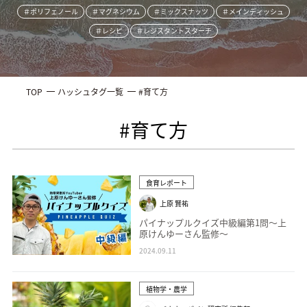
＃ポリフェノール
＃マグネシウム
＃ミックスナッツ
＃メインディッシュ
＃レシピ
＃レジスタントスターチ
TOP
ハッシュタグ一覧
#育て方
#育て方
食育レポート
上原 賢祐
パイナップルクイズ中級編第1問〜上
原けんゆーさん監修〜
2024.09.11
植物学・農学