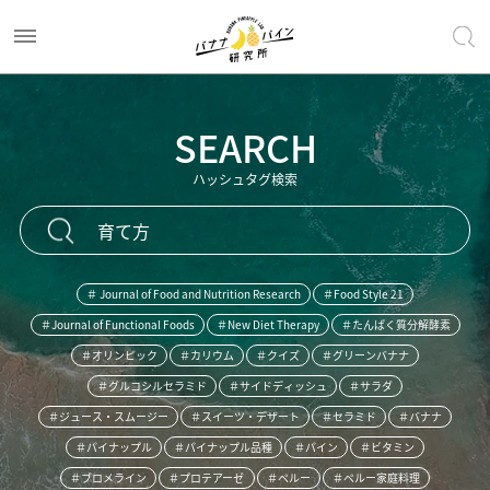
SEARCH
ハッシュタグ検索
＃ Journal of Food and Nutrition Research
＃Food Style 21
＃Journal of Functional Foods
＃New Diet Therapy
＃たんぱく質分解酵素
＃オリンピック
＃カリウム
＃クイズ
＃グリーンバナナ
＃グルコシルセラミド
＃サイドディッシュ
＃サラダ
＃ジュース・スムージー
＃スイーツ・デザート
＃セラミド
＃バナナ
＃パイナップル
＃パイナップル品種
＃パイン
＃ビタミン
＃ブロメライン
＃プロテアーゼ
＃ペルー
＃ペルー家庭料理