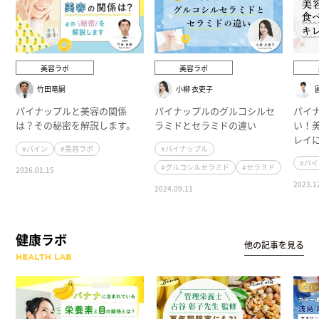
美容ラボ
美容ラボ
竹田竜嗣
小柳 衣吏子
パイナップルと美容の関係
パイナップルのグルコシルセ
パイ
は？その秘密を解説します。
ラミドとセラミドの違い
い！
レイ
#パイン
#美容ラボ
#パイナップル
#パ
#グルコシルセラミド
#セラミド
2026.01.15
2023.1
2024.09.11
健康ラボ
他の記事を見る
HEALTH LAB