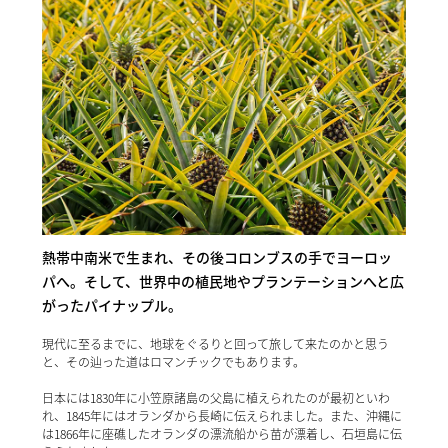
熱帯中南米で生まれ、その後コロンブスの手でヨーロッ
パへ。そして、世界中の植民地やプランテーションへと広
がったパイナップル。
現代に至るまでに、地球をぐるりと回って旅して来たのかと思う
と、その辿った道はロマンチックでもあります。
日本には1830年に小笠原諸島の父島に植えられたのが最初といわ
れ、1845年にはオランダから長崎に伝えられました。また、沖縄に
は1866年に座礁したオランダの漂流船から苗が漂着し、石垣島に伝