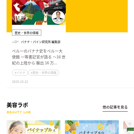
歴史・世界の情報
バナナ・パイン研究所 編集部
ペルーのバナナ史をペルー大
使館 一等書記官が語る 〜16 世
紀の上陸から 輸出 16 万...
#バナナ
#歴史・世界の情報
2025.10.22
美容ラボ
他の記事を見る
BEAUTY LAB