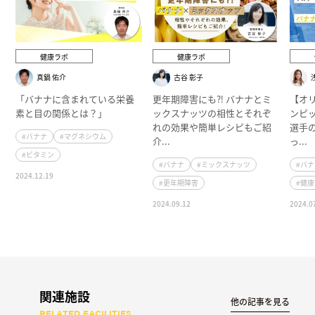
健康ラボ
健康ラボ
真鍋 佑介
古谷 彰子
「バナナに含まれている栄養
更年期障害にも⁈ バナナとミ
【オ
素と目の関係とは？」
ックスナッツの相性とそれぞ
ンピ
れの効果や簡単レシピもご紹
選手
#バナナ
#マグネシウム
介...
っ...
#ビタミン
#バナナ
#ミックスナッツ
#バ
2024.12.19
#更年期障害
#健
2024.09.12
2024.0
関連施設
他の記事を見る
RELATED FACILITIES