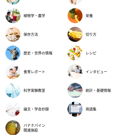
植物学・農学
栄養
保存方法
切り方
歴史・世界の情報
レシピ
食育レポート
インタビュー
科学実験教室
統計・基礎情報
論文・学会抄録
用語集
バナナパイン
関連施設