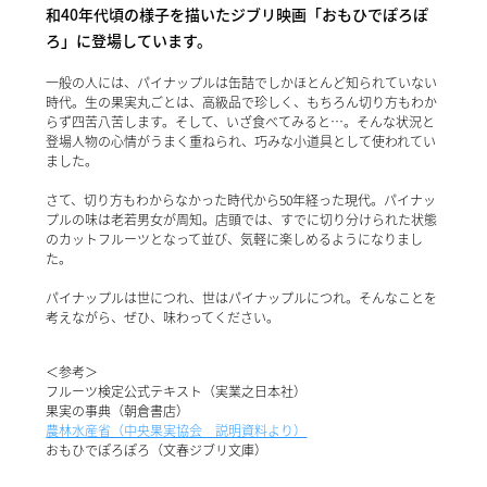
和40年代頃の様子を描いたジブリ映画「おもひでぽろぽ
ろ」に登場しています。
一般の人には、パイナップルは缶詰でしかほとんど知られていない
時代。生の果実丸ごとは、高級品で珍しく、もちろん切り方もわか
らず四苦八苦します。そして、いざ食べてみると…。そんな状況と
登場人物の心情がうまく重ねられ、巧みな小道具として使われてい
ました。
さて、切り方もわからなかった時代から50年経った現代。パイナッ
プルの味は老若男女が周知。店頭では、すでに切り分けられた状態
のカットフルーツとなって並び、気軽に楽しめるようになりまし
た。
パイナップルは世につれ、世はパイナップルにつれ。そんなことを
考えながら、ぜひ、味わってください。
＜参考＞
フルーツ検定公式テキスト（実業之日本社）
果実の事典（朝倉書店）
農林水産省（中央果実協会 説明資料より）
おもひでぽろぽろ（文春ジブリ文庫）