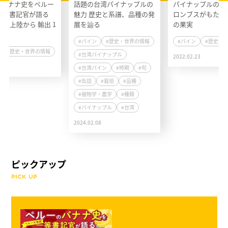
のバナナ史をペルー
話題の台湾パイナップルの
パイナップルの歴史1
一等書記官が語る
魅力 歴史と系譜、品種の発
ロンブスがもたら
紀の上陸から 輸出 1
展を辿る
の果実
#パイン
#歴史・世界の情報
#パイン
#歴史・
#歴史・世界の情報
#台湾パイナップル
2022.02.23
2
#台湾パイン
#時期
#旬
#缶詰
#栽培
#品種
#植物学・農学
#種類
#パイナップル
#台湾
2024.02.08
ピックアップ
PICK UP