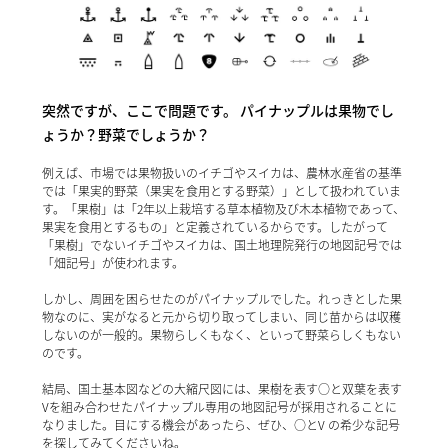
突然ですが、ここで問題です。 パイナップルは果物でし
ょうか？野菜でしょうか？
例えば、市場では果物扱いのイチゴやスイカは、農林水産省の基準
では「果実的野菜（果実を食用とする野菜）」として扱われていま
す。「果樹」は「2年以上栽培する草本植物及び木本植物であって、
果実を食用とするもの」と定義されているからです。したがって
「果樹」でないイチゴやスイカは、国土地理院発行の地図記号では
「畑記号」が使われます。
しかし、周囲を困らせたのがパイナップルでした。れっきとした果
物なのに、実がなると元から切り取ってしまい、同じ苗からは収穫
しないのが一般的。果物らしくもなく、といって野菜らしくもない
のです。
結局、国土基本図などの大縮尺図には、果樹を表す○と双葉を表す
Vを組み合わせたパイナップル専用の地図記号が採用されることに
なりました。目にする機会があったら、ぜひ、○とV の希少な記号
を探してみてくださいね。