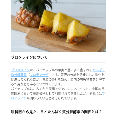
ブロメラインについて
ブロメライン
は、パイナップルの果実と茎に多く含まれる
たんぱく
質分解酵素
（
プロテアーゼ
）です。胃液の分泌を活発にし、消化を
促進してくれるほか、胃腸の炎症を鎮め、腸内の有害物質を分解す
る作用などもあるといわれています。
パイナップルは、古くから東南アジア、ケニア、インド、中国の民
間医療において薬用植物として利用されてきましたが、それには
ブ
ロメライン
が関わっていると考えられています。
眼科医から見た、目とたんぱく質分解酵素の関係とは？