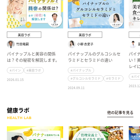
美容ラボ
美容ラボ
竹田竜嗣
小柳 衣吏子
パイナップルと美容の関係
パイナップルのグルコシルセ
パイ
は？その秘密を解説します。
ラミドとセラミドの違い
い！
レイ
#パイン
#美容ラボ
#パイナップル
#パ
#グルコシルセラミド
#セラミド
2026.01.15
2023.1
2024.09.11
健康ラボ
他の記事を見る
HEALTH LAB