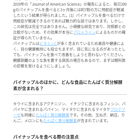
2019年の「Journal of American Science」の報告によると、毎日200
gのパイナップルを食べると3ヶ月後には約7割の方に飛蚊症が軽減
したという結果が得られました。[1] パイナップルを食べるだけで
飛蚊症が軽減できるのであれば魅力的な話ではあります。しかし、
この研究は完全ではありません。小規模な研究であり、対照群との
比較がないため、その効果が本当に
ブロメライン
によるものかの確
証が得られていません。
パイナップルは
ビタミンC
が多く含まれているため美容や健康によ
く、目の健康維持にも役立ちますが、目に気になる点があったとし
ても、パイナップルを食べて改善をしようと思わないでください。
網膜剥離のような急を要する病気の場合もあるので、まずは眼科医
の診察を受けるようにしましょう。
パイナップルのほかに、どんな食品にたんぱく質分解酵
素が含まれる？
キウイに含まれるアクチニジン、 イチジクに含まれるフィシン、パ
パイヤに含まれるパパイン、マイタケに含まれるマイタケ
プロテア
ーゼ
も同様に
たんぱく質分解酵素
です。その他、玉ねぎ、納豆、り
んご、メロンにも
たんぱく質分解酵素
が含まれています。
パイナップルを食べる際の注意点