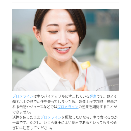
ブロメライン
は生のパイナップルに含まれている
酵素
です。およそ
60℃以上の熱で活性を失ってしまうため、製造工程で加熱・殺菌さ
れる缶詰やジュースなどでは
ブロメライン
の効果を期待することが
できません。
活性を保ったまま
ブロメライン
を摂取したいなら、生で食べるのが
一番です。ただし、いくら健康によい食材であるといっても食べ過
ぎには注意してください。