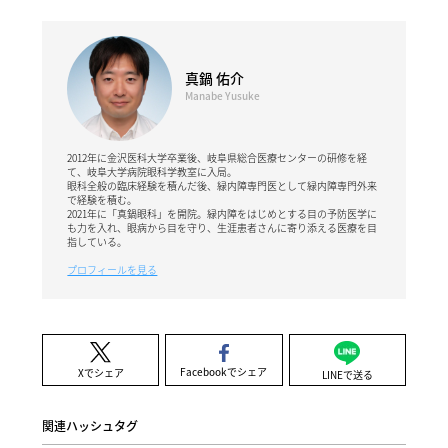
真鍋 佑介
Manabe Yusuke
2012年に金沢医科大学卒業後、岐阜県総合医療センターの研修を経
て、岐阜大学病院眼科学教室に入局。
眼科全般の臨床経験を積んだ後、緑内障専門医として緑内障専門外来
で経験を積む。
2021年に「真鍋眼科」を開院。緑内障をはじめとする目の予防医学に
も力を入れ、眼病から目を守り、生涯患者さんに寄り添える医療を目
指している。
プロフィールを見る
Facebookでシェア
Xでシェア
LINEで送る
関連ハッシュタグ