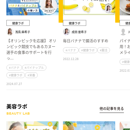
健康ラボ
健康ラボ
健
浅島 麻希子
成田 亜希子
【オリンピックを応援】 オリ
毎日バナナで腸活のすすめ
パイ
ンピック競技でもあるカヌー
用！
#バナナ
#健康ラボ
#腸活
選手の食事のサポートを行
メラ
っ...
2022.12.28
#健
#バナナ
#パイナップル
2022.0
#健康ラボ
#栄養
2024.07.27
美容ラボ
他の記事を見る
BEAUTY LAB