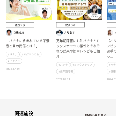
健康ラボ
健康ラボ
真鍋 佑介
古谷 彰子
「バナナに含まれている栄養
更年期障害にも⁈ バナナとミ
【オ
素と目の関係とは？」
ックスナッツの相性とそれぞ
ンピ
れの効果や簡単レシピもご紹
選手
#バナナ
#マグネシウム
介...
っ...
#ビタミン
#バナナ
#ミックスナッツ
#バ
2024.12.19
#更年期障害
#健
2024.09.12
2024.0
関連施設
他の記事を見る