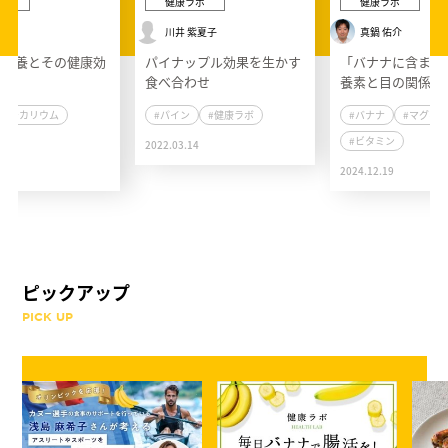
ボ
健康ラボ
健康ラボ
誠一
川井 紫夏子
真鍋 佑介
の栄養とその健康効
パイナップル効果を生かす
「バナナに含まれ
食べ合わせ
養素と目の関係と
#カリウム
#パイン
#健康ラボ
#バナナ
#マグネ
ボ
#ビタミン
2022.03.14
4
2024.12.19
ピックアップ
PICK UP