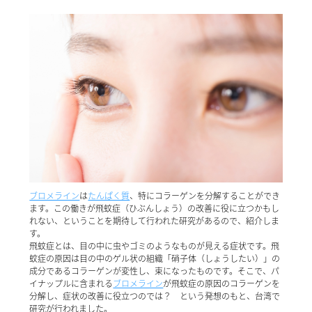
ブロメライン
は
たんぱく質
、特にコラーゲンを分解することができ
ます。この働きが飛蚊症（ひぶんしょう）の改善に役に立つかもし
れない、ということを期待して行われた研究があるので、紹介しま
す。
飛蚊症とは、目の中に虫やゴミのようなものが見える症状です。飛
蚊症の原因は目の中のゲル状の組織「硝子体（しょうしたい）」の
成分であるコラーゲンが変性し、束になったものです。そこで、パ
イナップルに含まれる
ブロメライン
が飛蚊症の原因のコラーゲンを
分解し、症状の改善に役立つのでは？ という発想のもと、台湾で
研究が行われました。