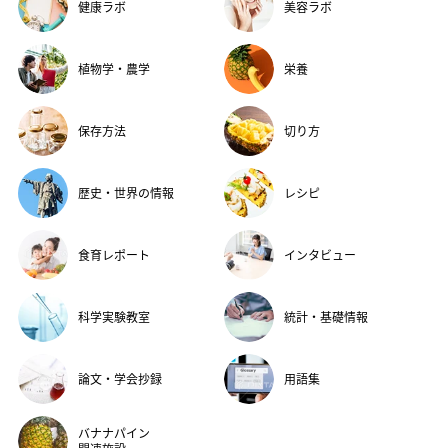
健康ラボ
美容ラボ
植物学・農学
栄養
保存方法
切り方
歴史・世界の情報
レシピ
食育レポート
インタビュー
科学実験教室
統計・基礎情報
論文・学会抄録
用語集
バナナパイン