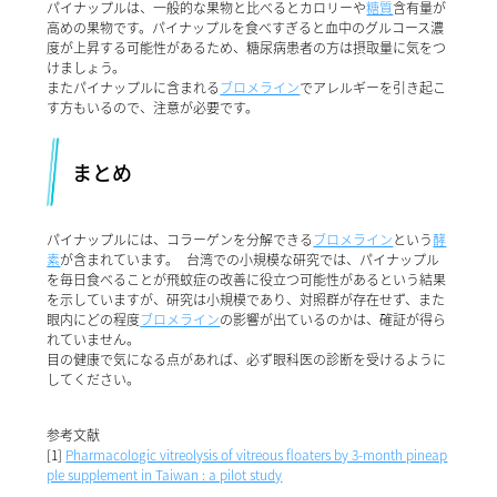
パイナップルは、一般的な果物と比べるとカロリーや
糖質
含有量が
高めの果物です。パイナップルを食べすぎると血中のグルコース濃
度が上昇する可能性があるため、糖尿病患者の方は摂取量に気をつ
けましょう。
またパイナップルに含まれる
ブロメライン
でアレルギーを引き起こ
す方もいるので、注意が必要です。
まとめ
パイナップルには、コラーゲンを分解できる
ブロメライン
という
酵
素
が含まれています。 台湾での小規模な研究では、パイナップル
を毎日食べることが飛蚊症の改善に役立つ可能性があるという結果
を示していますが、研究は小規模であり、対照群が存在せず、また
眼内にどの程度
ブロメライン
の影響が出ているのかは、確証が得ら
れていません。
目の健康で気になる点があれば、必ず眼科医の診断を受けるように
してください。
参考文献
[1]
Pharmacologic vitreolysis of vitreous floaters by 3-month pineap
ple supplement in Taiwan : a pilot study