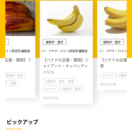
農学
植物学・農学
植物学・農学
・パイン研究所 編集部
バナナ・パイン研究所 編集部
バナナ・パイン研究
ナの品種・種類】フ
【バナナの品種・種類】ジ
【バナナの品種・
ナナ
ャイアント・キャベンディ
蕉
ッシュ
#植物学・農学
#バナナ
#植物学
#植物学・農学 品種
・農学 品種
2022.05.26
#バナナ
#植物学・農学
2
2022.02.12
ピックアップ
PICK UP