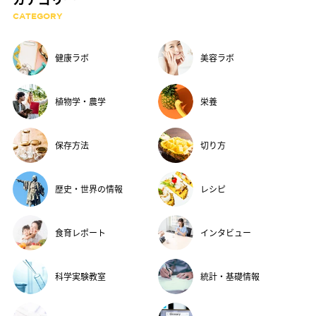
CATEGORY
健康ラボ
美容ラボ
植物学・農学
栄養
保存方法
切り方
歴史・世界の情報
レシピ
食育レポート
インタビュー
科学実験教室
統計・基礎情報