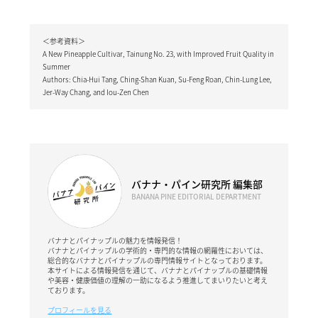
＜参考資料＞
A New Pineapple Cultivar, Tainung No. 23, with Improved Fruit Quality in
Summer
Authors: Chia-Hui Tang, Ching-Shan Kuan, Su-Feng Roan, Chin-Lung Lee,
Jer-Way Chang, and Iou-Zen Chen
バナナ・パイン研究所 編集部
BANANA PINE EDITORIAL DEPARTMENT
バナナとパイナップルの魅力を情報発信！
バナナとパイナップルの学術的・専門的な情報の網羅性においては、
総合的なバナナとパイナップルの専門情報サイトとなっております。
本サイトによる情報発信を通じて、バナナとパイナップルの基礎情報
や美容・健康価値の理解の一助になるよう推進してまいりたいと考え
ております。
プロフィールを見る