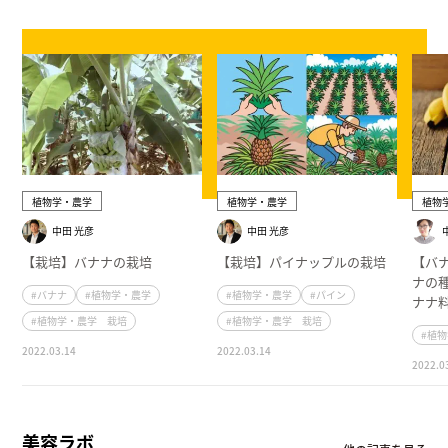
植物学・農学
植物学・農学
植物
中田 光彦
中田 光彦
【栽培】バナナの栽培
【栽培】パイナップルの栽培
【バ
ナの
#バナナ
#植物学・農学
#植物学・農学
#パイン
ナナ
#植物学・農学 栽培
#植物学・農学 栽培
#植
2022.03.14
2022.03.14
2022.0
美容ラボ