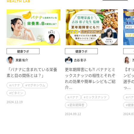
HEALTH LAB
健康ラボ
健康ラボ
真鍋 佑介
古谷 彰子
「バナナに含まれている栄養
更年期障害にも⁈ バナナとミ
【オ
素と目の関係とは？」
ックスナッツの相性とそれぞ
ンピ
れの効果や簡単レシピもご紹
選手
#バナナ
#マグネシウム
介...
っ...
#ビタミン
#バナナ
#ミックスナッツ
#バ
2024.12.19
#更年期障害
#健
2024.09.12
2024.0