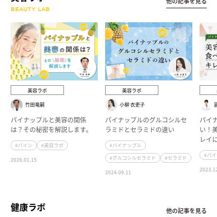
他の記事を見る
BEAUTY LAB
美容ラボ
美容ラボ
竹田竜嗣
小柳 衣吏子
パイナップルと美容の関係
パイナップルのグルコシルセ
パイ
は？その秘密を解説します。
ラミドとセラミドの違い
い！
レイ
#パイン
#美容ラボ
#パイナップル
#パ
#グルコシルセラミド
#セラミド
2026.01.15
2023.1
2024.09.11
健康ラボ
他の記事を見る