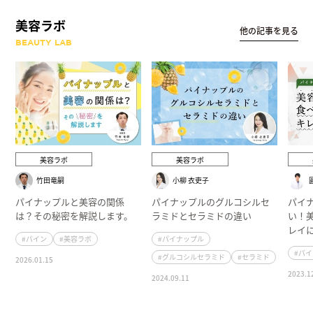
美容ラボ
他の記事を見る
BEAUTY LAB
美容ラボ
美容ラボ
竹田竜嗣
小柳 衣吏子
パイナップルと美容の関係
パイナップルのグルコシルセ
パイ
は？その秘密を解説します。
ラミドとセラミドの違い
い！
レイ
#パイン
#美容ラボ
#パイナップル
#パ
#グルコシルセラミド
#セラミド
2026.01.15
2023.1
2024.09.11