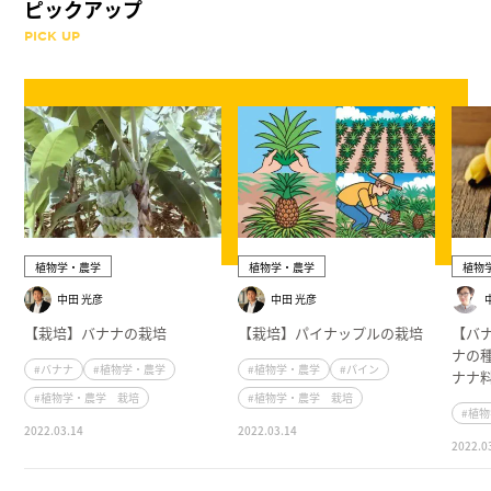
ピックアップ
PICK UP
植物学・農学
植物学・農学
植物
中田 光彦
中田 光彦
【栽培】バナナの栽培
【栽培】パイナップルの栽培
【バ
ナの
#バナナ
#植物学・農学
#植物学・農学
#パイン
ナナ
#植物学・農学 栽培
#植物学・農学 栽培
#植
2022.03.14
2022.03.14
2022.0