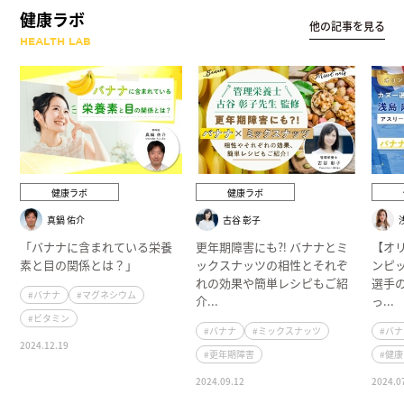
健康ラボ
他の記事を見る
HEALTH LAB
健康ラボ
健康ラボ
真鍋 佑介
古谷 彰子
「バナナに含まれている栄養
更年期障害にも⁈ バナナとミ
【オ
素と目の関係とは？」
ックスナッツの相性とそれぞ
ンピ
れの効果や簡単レシピもご紹
選手
#バナナ
#マグネシウム
介...
っ...
#ビタミン
#バナナ
#ミックスナッツ
#バ
2024.12.19
#更年期障害
#健
2024.09.12
2024.0