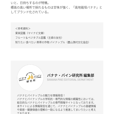
いと、日持ちするのが特徴。
標高の高い場所で採れるものは甘味が強く、「高地栽培バナナ」と
してブランド化されている。
＜参考資料＞
果実図鑑（マイナビ文庫）
フルーツ＆ベジタブル図鑑（主婦の友社）
知りたい 食べたい 熱帯の作物 パイナップル（農山漁村文化協会）
バナナ・パイン研究所 編集部
BANANA PINE EDITORIAL DEPARTMENT
バナナとパイナップルの魅力を情報発信！
バナナとパイナップルの学術的・専門的な情報の網羅性においては、
総合的なバナナとパイナップルの専門情報サイトとなっております。
本サイトによる情報発信を通じて、バナナとパイナップルの基礎情報
や美容・健康価値の理解の一助になるよう推進してまいりたいと考え
ております。