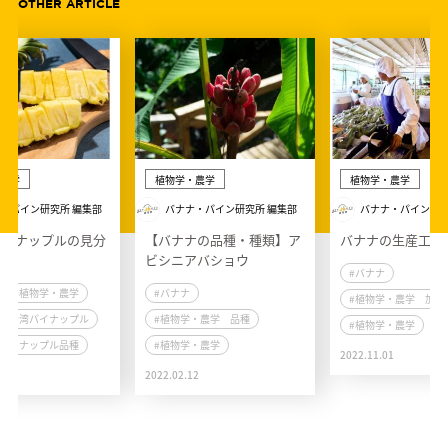
OTHER ARTICLE
農学
植物学・農学
植物学・農学
・パイン研究所 編集部
バナナ・パイン研究所 編集部
バナナ・パイン研究
パイナップルの見分
【バナナの品種・種類】ア
バナナの生産工程
ビシニアバショウ
#バナナ
#植物学・農学
#バナナ
#植物学・農学 加工
#台湾パイナップル
#植物学・農学 品種
#植物学・農学
#パイナップル品種
#植物学・農学
2022.11.01
6
2022.02.12