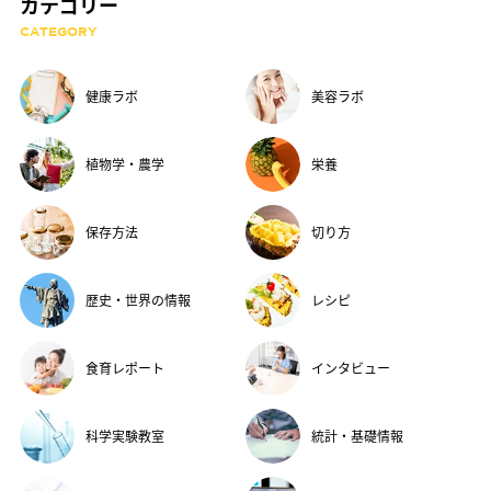
カテゴリー
CATEGORY
健康ラボ
美容ラボ
植物学・農学
栄養
保存方法
切り方
歴史・世界の情報
レシピ
食育レポート
インタビュー
科学実験教室
統計・基礎情報